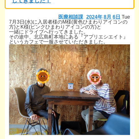
してきました！
医療相談課
2024年
8月
6日
Tue
7月3日(水)に入居者様のM様(黄色ひまわりアイコンの
方)とK様(ピンクひまわりアイコンの方)と
一緒にドライブへ行ってきました。
その途中、北広島町本地にある『アプリエシエイト』
というカフェで一服させていただきました。