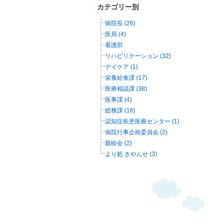
カテゴリー別
病院長 (26)
医局 (4)
看護部
リハビリテーション (32)
デイケア (1)
栄養給食課 (17)
医療相談課 (38)
医事課 (4)
総務課 (16)
認知症疾患医療センター (1)
病院行事企画委員会 (2)
親睦会 (2)
より処 きやんせ (3)