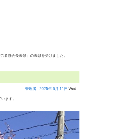
功労者協会長表彰」の表彰を受けました。
管理者
2025年
6月
11日
Wed
ています。