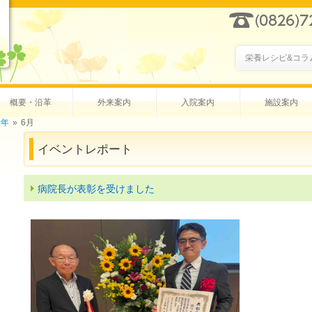
栄養レシピ&コラ
概要・沿革
外来案内
入院案内
施設案内
5年
»
6月
イベントレポート
病院長が表彰を受けました