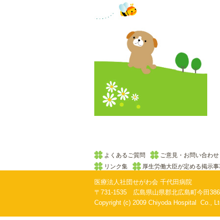
よくあるご質問
ご意見・お問い合わせ
リンク集
厚生労働大臣が定める掲示事
医療法人社団せがわ会 千代田病院
〒731-1535 広島県山県郡北広島町今田3860番地 T
Copyright (c) 2009 Chiyoda Hospital Co., Ltd