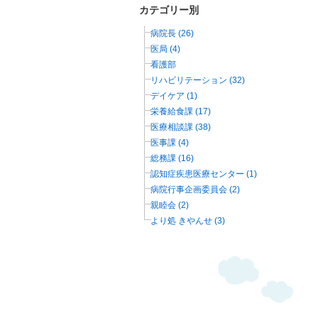
カテゴリー別
病院長 (26)
医局 (4)
看護部
リハビリテーション (32)
デイケア (1)
栄養給食課 (17)
医療相談課 (38)
医事課 (4)
総務課 (16)
認知症疾患医療センター (1)
病院行事企画委員会 (2)
親睦会 (2)
より処 きやんせ (3)