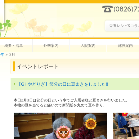
栄養レシピ&コラ
概要・沿革
外来案内
入院案内
施設案内
6年
»
2月
イベントレポート
【GHやどりぎ】節分の日に豆まきをしました‼
本日2月3日は節分の日という事でご入居者様と豆まきを行いました。
本物の豆を当てると痛いので新聞紙を丸めて豆を作り、